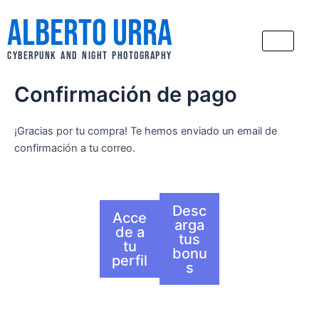
Ir
Alberto Urra
al
contenido
CYBERPUNK AND NIGHT PHOTOGRAPHY
Confirmación de pago
¡Gracias por tu compra! Te hemos enviado un email de
confirmación a tu correo.
Desc
Acce
arga
de a
tus
tu
bonu
perfil
s